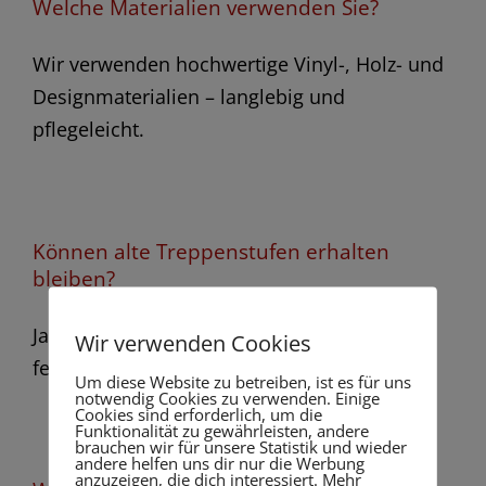
Welche Materialien verwenden Sie?
Wir verwenden hochwertige Vinyl-, Holz- und
Designmaterialien – langlebig und
pflegeleicht.
Können alte Treppenstufen erhalten
bleiben?
Ja, wir renovieren bestehende Stufen oder
Wir verwenden Cookies
fertigen neue Auflagen passgenau an.
Um diese Website zu betreiben, ist es für uns
notwendig Cookies zu verwenden. Einige
Cookies sind erforderlich, um die
Funktionalität zu gewährleisten, andere
brauchen wir für unsere Statistik und wieder
andere helfen uns dir nur die Werbung
anzuzeigen, die dich interessiert. Mehr