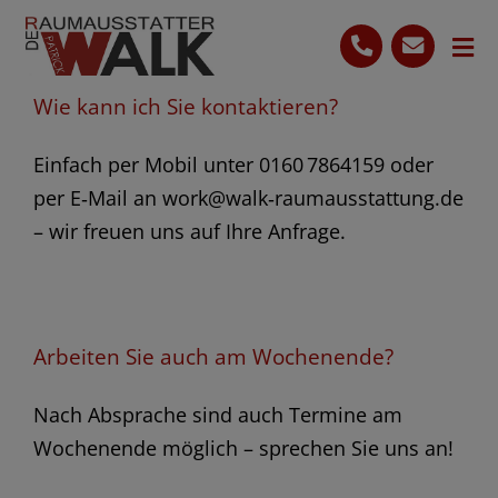
Skip
to
Tog
content
Nav
Wie kann ich Sie kontaktieren?
Start
Einfach per Mobil unter 0160 7864159 oder
Leistungen
per E‑Mail an work@walk‑raumausstattung.de
Ihre Vorteile
– wir freuen uns auf Ihre Anfrage.
Bewertungen
0160 7864159
Arbeiten Sie auch am Wochenende?
Kostenlose Beratung
Nach Absprache sind auch Termine am
Wochenende möglich – sprechen Sie uns an!