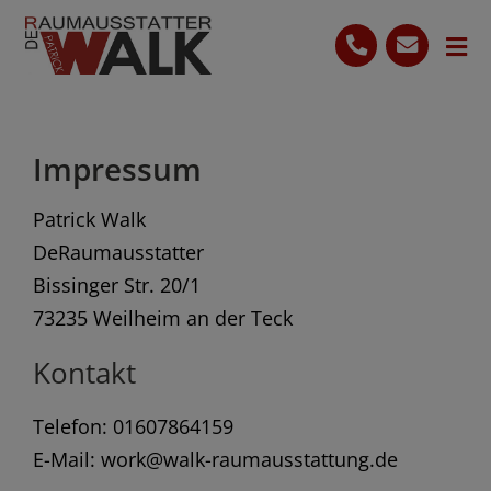
Skip
to
Tog
content
Nav
Start
Impressum
Leistungen
Patrick Walk
Ihre Vorteile
DeRaumausstatter
Bewertungen
Bissinger Str. 20/1
73235 Weilheim an der Teck
0160 7864159
Kontakt
Kostenlose Beratung
Telefon: 01607864159
E-Mail: work@walk-raumausstattung.de