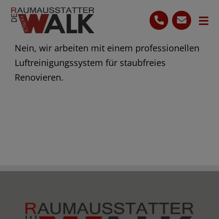
Skip
to
Tog
content
Nav
Nein, wir arbeiten mit einem professionellen
Start
Luftreinigungssystem für staubfreies
Leistungen
Renovieren.
Ihre Vorteile
Bewertungen
0160 7864159
Kostenlose Beratung