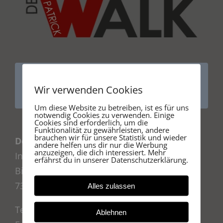
Wir verwenden Cookies
Um diese Website zu betreiben, ist es für uns
notwendig Cookies zu verwenden. Einige
Cookies sind erforderlich, um die
Funktionalität zu gewährleisten, andere
brauchen wir für unsere Statistik und wieder
DeRaumausstatter
andere helfen uns dir nur die Werbung
anzuzeigen, die dich interessiert. Mehr
Inh. Patrick Walk
erfährst du in unserer Datenschutzerklärung.
Bissinger Str. 20/1
73235 Weilheim an der Teck
Alles zulassen
Telefon: 0160 7864159
Ablehnen